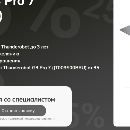
 Pro 7
)
 Thunderobot до 3 лет
 желанию
бращения
ка
Thunderobot G3 Pro 7 (JT009S00BRU) от 35
я со специалистом
Оставить заявку
есь c
политикой конфиденциальности