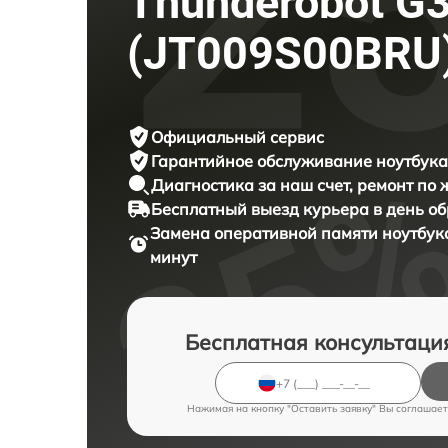
Thunderobot G3
(JT009S00BRU
Официальный сервис
Гарантийное обслуживание
ноутбука
Диагностика за наш счет,
ремонт по
Бесплатный выезд курьера
в день о
Замена оперативной памяти ноутбу
минут
Бесплатная консультаци
Нажимая на кнопку "Оставить заявку" Вы соглашает