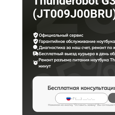
Thunderobot G3
(JT009J00BRU
Официальный сервис
Гарантийное обслуживание
ноутбука
Диагностика за наш счет,
ремонт по
Бесплатный выезд курьера
в день о
Ремонт разъема питания ноутбука
Th
минут
Бесплатная консультаци
Нажимая на кнопку "Оставить заявку" Вы соглашает