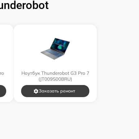
underobot
ro
Ноутбук Thunderobot G3 Pro 7
(JT009S00BRU)
Заказать ремонт