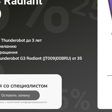
 Radiant
)
 Thunderobot до 3 лет
 желанию
бращения
underobot G3 Radiant (JT009J00BRU) от 35
я со специалистом
Оставить заявку
есь c
политикой конфиденциальности