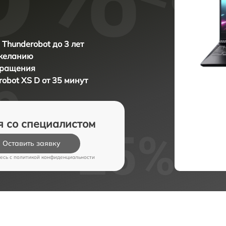
 Thunderobot до 3 лет
 желанию
бращения
obot XS D от 35 минут
я со специалистом
Оставить заявку
есь c
политикой конфиденциальности